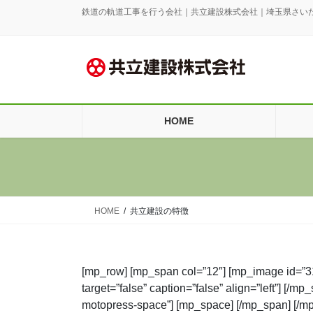
コ
ナ
鉄道の軌道工事を行う会社｜共立建設株式会社｜埼玉県さい
ン
ビ
テ
ゲ
ン
ー
ツ
シ
に
ョ
移
ン
HOME
動
に
移
動
HOME
共立建設の特徴
[mp_row] [mp_span col=”12″] [mp_image id=”313
target=”false” caption=”false” align=”left”] [/
motopress-space”] [mp_space] [/mp_span] [/m