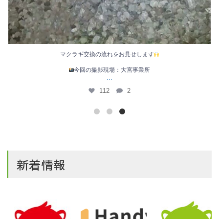
全管理グループの業務内容のご紹介をします
マ
今回の撮影現場：花畑事業所
...
27
0
新着情報