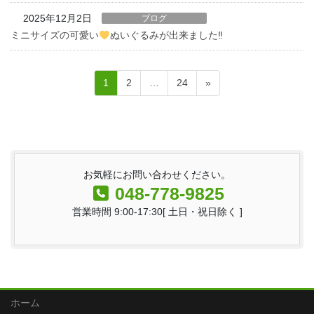
2025年12月2日
ブログ
ミニサイズの可愛い
ぬいぐるみが出来ました‼
投
ペ
ペ
ペ
1
2
…
24
»
稿
ー
ー
ー
の
ジ
ジ
ジ
ペ
ー
お気軽にお問い合わせください。
ジ
048-778-9825
送
営業時間 9:00-17:30[ 土日・祝日除く ]
り
ホーム