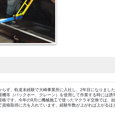
からず、軌道未経験で大崎事業所に入社し、2年目になりました
重機等（バックホー、クレーン）を使用して作業する時には誘
資格です。今年の9月に機械施工で使ったマクラギ交換では、
て資格取得に力を入れています。経験年数が上がれば上がるほ