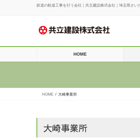
コ
ナ
鉄道の軌道工事を行う会社｜共立建設株式会社｜埼玉県さい
ン
ビ
テ
ゲ
ン
ー
ツ
シ
に
ョ
移
ン
HOME
動
に
移
動
HOME
大崎事業所
大崎事業所