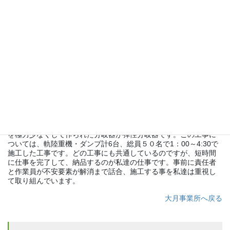
列車の高速化、本数の増加により従来の分岐器では、保守・修繕
の頻度が増す。分岐器の後ろの部分のレールを溶接して継目部分
を極力少なくして作られた分岐器が弾性分岐器です。この工事に
ついては、軌陸重機・ダンプ計6台、総員５０名で1：00～4:30で
施工した工事です。どの工事にも共通しているのですが、短時間
に仕事を完了して、納品するのが私達の仕事です。事前に責任者
と作業員が不安要素が解消まで話合、施工する事を私達は重視し
て取り組んでいます。
大月事業所へ戻る