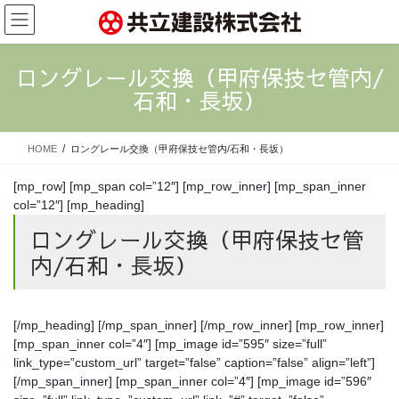
コ
ナ
ン
ビ
テ
ゲ
ン
ー
ロングレール交換（甲府保技セ管内/
ツ
シ
石和・長坂）
に
ョ
移
ン
動
に
HOME
ロングレール交換（甲府保技セ管内/石和・長坂）
移
動
[mp_row] [mp_span col=”12″] [mp_row_inner] [mp_span_inner
col=”12″] [mp_heading]
ロングレール交換（甲府保技セ管
内/石和・長坂）
[/mp_heading] [/mp_span_inner] [/mp_row_inner] [mp_row_inner]
[mp_span_inner col=”4″] [mp_image id=”595″ size=”full”
link_type=”custom_url” target=”false” caption=”false” align=”left”]
[/mp_span_inner] [mp_span_inner col=”4″] [mp_image id=”596″