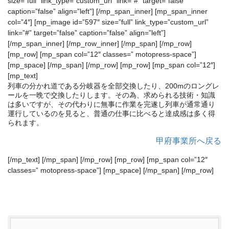
size=”full” link_type=”custom_url” link=”#” target=”false”
caption=”false” align=”left”] [/mp_span_inner] [mp_span_inner
col=”4″] [mp_image id=”597″ size=”full” link_type=”custom_url”
link=”#” target=”false” caption=”false” align=”left”]
[/mp_span_inner] [/mp_row_inner] [/mp_span] [/mp_row]
[mp_row] [mp_span col=”12″ classes=” motopress-space”]
[mp_space] [/mp_span] [/mp_row] [mp_row] [mp_span col=”12″]
[mp_text]
列車の分かれ道である分岐器を全部交換したり、200mのロングレ
ールを一晩で交換したりします。その為、求められる技術・知識
は多いですが、その代わりに無事に作業を完遂し列車が通常通り
運行しているのを見ると、普通の仕事に比べると達成感は多く得
られます。
甲府事業所へ戻る
[/mp_text] [/mp_span] [/mp_row] [mp_row] [mp_span col=”12″
classes=” motopress-space”] [mp_space] [/mp_span] [/mp_row]