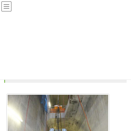
コ
ナ
ン
ビ
テ
ゲ
ン
ー
京王線調布駅付近連続立体交差工事-
ツ
シ
新
に
ョ
移
ン
動
に
HOME
京王線調布駅付近連続立体交差工事-新
移
動
京王線調布駅付近連続立体交差工
事