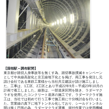
【国領駅～調布駅間】
東京都が踏切人身事故等を無くす為、踏切事故撲滅キャンペーン
として中央線高架化と京王線地下化とを掲げ、両工事を発注し元
請け会社である東鉄工業様から当社共立建設が請け施工しまし
た。工事は、1工区、2工区とあり平成22年9月～平成23年10月の
計画で着工しました。線形は、一部道床区間を除き、ラダーマク
ラギを使用したコンクリート道床の施工です。ラダーマクラギ施
工は、当社では初めて行う工事で施工前に十分検討会を行いまし
た。営業線の真下に地下トンネル化しており、シールドトンネル
間は狭く円形の為、ラダーマクラギ運搬、据付作業では使用機械