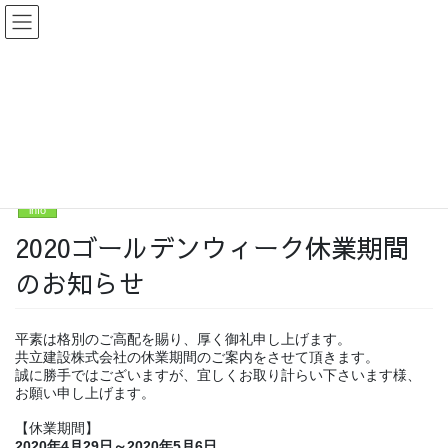
コ
ナ
ン
ビ
テ
ゲ
ン
ー
最新情報
ツ
シ
に
ョ
移
ン
HOME
最新情報
info
2020ゴールデンウィーク休業期間のお知らせ
動
に
移
2020年4月27日
/ 最終更新日 :
2021年1月14日
kyoritsu
動
info
2020ゴールデンウィーク休業期間
のお知らせ
平素は格別のご高配を賜り、厚く御礼申し上げます。
共立建設株式会社の休業期間のご案内をさせて頂きます。
誠に勝手ではございますが、宜しくお取り計らい下さいます様、
お願い申し上げます。
【休業期間】
2020年4月29日～2020年5月6日