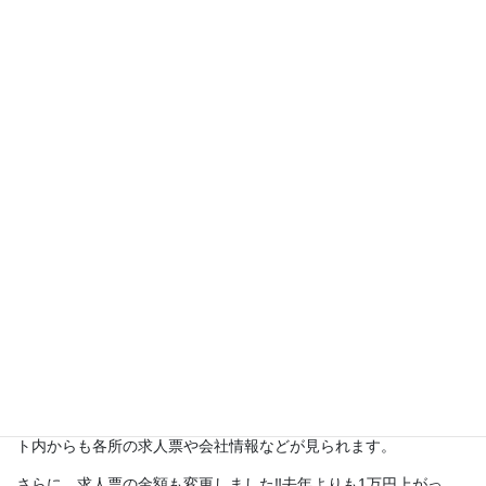
にはお気を付け下さい。
さて、7/1に埼玉新卒応援ハローワーク様より求人票を頂き、各学
校様
への郵送を行いました。段々と届いている頃かと思いま
す。今年から各事業所毎の求人票に変更しております。全部で求
人票が9枚になります。ご希望の事業所の求人票をご確認下さい。
また、今年から『Handy進路指導室』の掲載を始めました。サイ
ト内からも各所の求人票や会社情報などが見られます。
さらに、求人票の金額も変更しました‼去年よりも1万円上がっ