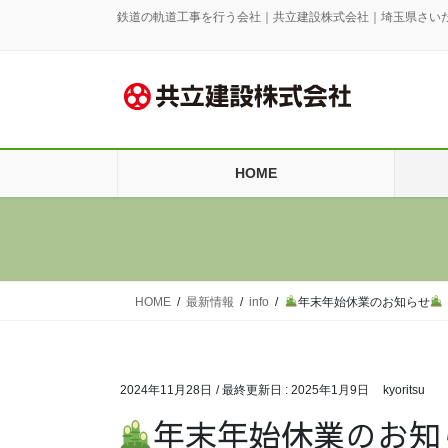
コ
ナ
鉄道の軌道工事を行う会社｜共立建設株式会社｜埼玉県さい
ン
ビ
テ
ゲ
ン
ー
ツ
シ
に
ョ
移
ン
HOME
動
に
移
動
HOME
最新情報
info
年末年始休業のお知らせ
2024年11月28日
/ 最終更新日 :
2025年1月9日
kyoritsu
年末年始休業のお知