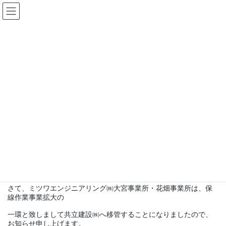
コ
ナ
ン
ビ
テ
ゲ
ン
ー
最新情報
ツ
シ
に
ョ
移
ン
HOME
最新情報
info
業務移管に関するお知らせ
動
に
移
2018年10月12日
/ 最終更新日 :
2021年1月14日
kyoritsu
動
info
業務移管に関するお知らせ
拝啓 貴社ますますご清祥のこととお喜び申し上げます。
平素は格別のご高配を賜り、厚く御礼申し上げます。
さて、ミツワエンジニアリング㈱大宮事業所・花畑事業所は、保
線作業事業拡大の
一環と致しまして共立建設㈱へ移管することになりましたので、
お知らせ申し上げます。