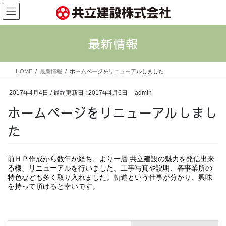
コ
ナ
ン
ビ
テ
ゲ
ン
ー
最新情報
ツ
シ
に
ョ
移
ン
HOME
最新情報
ホームページをリニューアルしました
動
に
移
2017年4月4日
/ 最終更新日 :
2017年4月6日
admin
動
ホームページをリニューアルしまし
た
前ＨＰ作成から数年が経ち、より一層 共立建設の魅力を発信出来
る様、リニューアルを行いました。工事写真や説明、各事業所の
特色なども多く取り入れました。軌道という仕事が分かり、興味
を持って頂けると幸いです。