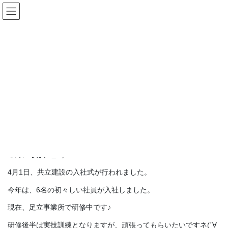
コ
ナ
ン
ビ
テ
ゲ
ン
ー
ブログ
ツ
シ
に
ョ
移
ン
HOME
ブログ
入社式
動
に
移
2014年4月3日
/ 最終更新日 :
2017年6月6日
kyoritsu
動
ブログ
入社式
こんにちは(*^_^*)
4月1日、共立建設の入社式が行われました。
今年は、6名の初々しい社員が入社しました。
現在、足立事業所で研修中です♪
研修後半は実技訓練となりますが、頑張ってもらいたいですネ(´∀