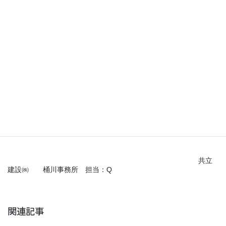
す。
今回、研修を受けている新入社員が早く講師となってくれると嬉
しいです♪
では。
今回の更新はここまでで。
色々とブログのネタが集まってきているので、更新期間も早くな
るかもです(*^_^*)
次回をお楽しみに☆
共立
建設㈱ 桶川事務所 担当：Q
関連記事