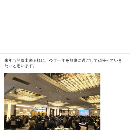
1年に1回、従業員の皆さんが集まって、楽しく過ごせる時間です
(*’▽’)
今年のくじ引きの1等は、テレビから「Nintendo Switch 2」に変更
になりましたが、1等が発表された瞬間はどよめきと笑いに包まれ
て大変盛り上がりました‼
もちろんカラオケも「睡蓮花」や「ultra soul」が流れ、みんなで
声を合わせて「ハイ‼」もばっちりでした(笑)
来年も開催出来る様に、今年一年を無事に過ごして頑張っていき
たいと思います。